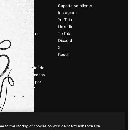
Preços
Suporte ao cliente
Sobre nós
Instagram
Reviews
YouTube
Emprego
LinkedIn
Tendências de
TikTok
pesquisa
Discord
Blog
X
Eventos
Reddit
es
Slidesgo
Vender conteúdo
Sala de imprensa
Procurando por
magnific.ai?
ree to the storing of cookies on your device to enhance site