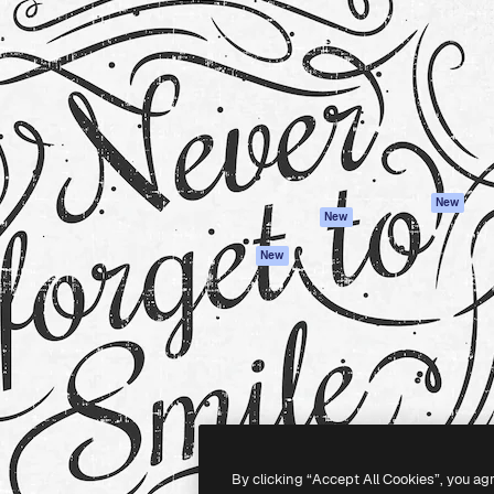
iativa para você direcionar
Spaces
Academy
alho. Mais de 1 milhão de
Assistente de IA
Documentação
e criativos, empresas,
Gerador de
Atendimento
dios.
imagens
Termos e
Gerador de vídeos
condições
Texto para voz
Política de
privacidade
Conteúdo de stock
Originais
MCP para
New
New
Claude/ChatGPT
Política de cooki
Agentes
Central de
New
confiabilidade
API
Afiliados
App móvel
Empresas
Todas as
ferramentas
-
2026
Freepik Company S.L.U.
Todos os direitos reservados
.
By clicking “Accept All Cookies”, you ag