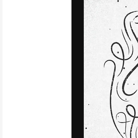
A plataforma cr
seu melhor trab
assinantes entr
agências e estú
Português
Copyright © 2010