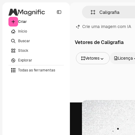
Criar
Crie uma imagem com IA
Início
Buscar
Vetores de Caligrafia
Stock
Vetores
Licença
Explorar
Todas as imagens
Todas as ferramentas
Vetores
Ilustrações
Fotos
PSD
Modelos
Mockups
Vídeos
Clipes de vídeo
Animações
Modelos de vídeos
Ícones
Modelos 3D
Fontes