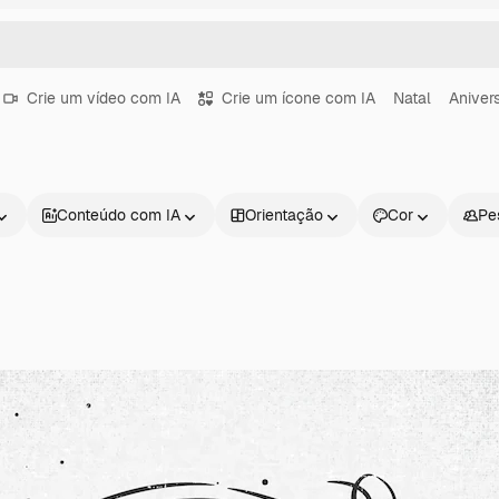
Crie um vídeo com IA
Crie um ícone com IA
Natal
Aniver
Conteúdo com IA
Orientação
Cor
Pe
Produtos
Começar