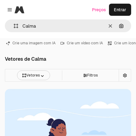
Magnific
Preços
Entrar
Close menu
Limpar
Pesqui
Crie uma imagem com IA
Crie um vídeo com IA
Crie um ícon
Vetores de Calma
Vetores
Filtros