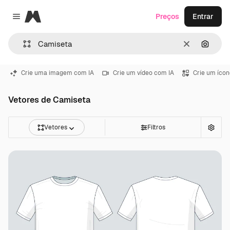
Magnific
Preços
Entrar
Close menu
Limpar
Pesqui
Crie uma imagem com IA
Crie um vídeo com IA
Crie um ícon
Vetores de Camiseta
Vetores
Filtros