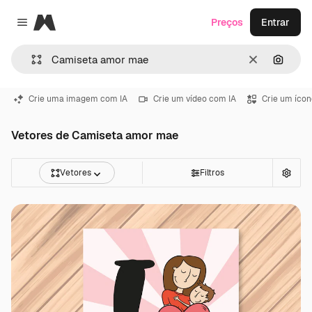
Magnific
Preços
Entrar
Close menu
Limpar
Pesqui
Crie uma imagem com IA
Crie um vídeo com IA
Crie um ícon
Vetores de Camiseta amor mae
Vetores
Filtros