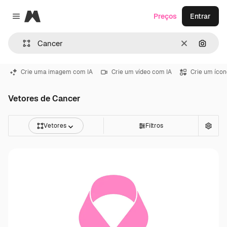
Magnific
Preços
Entrar
Close menu
Limpar
Pesqui
Crie uma imagem com IA
Crie um vídeo com IA
Crie um ícon
Vetores de Cancer
Vetores
Filtros