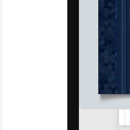
A plataforma cr
seu melhor trab
assinantes entr
agências e estú
Português
Copyright © 2010