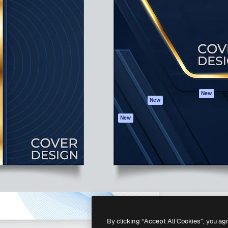
iativa para você direcionar
Spaces
Academy
alho. Mais de 1 milhão de
Assistente de IA
Documentação
e criativos, empresas,
Gerador de
Atendimento
dios.
imagens
Termos e
Gerador de vídeos
condições
Texto para voz
Política de
privacidade
Conteúdo de stock
Originais
MCP para
New
New
Claude/ChatGPT
Política de cooki
Agentes
Central de
New
confiabilidade
API
Afiliados
App móvel
Empresas
Todas as
ferramentas
-
2026
Freepik Company S.L.U.
Todos os direitos reservados
.
By clicking “Accept All Cookies”, you ag