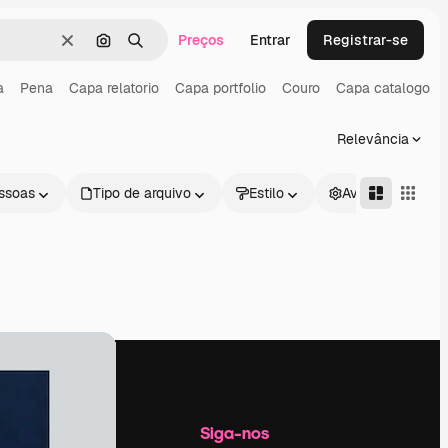
Preços
Entrar
Registrar-se
Limpar
Pesquisar por imagem
Buscar
a
Pena
Capa relatorio
Capa portfolio
Couro
Capa catalogo
Relevância
ssoas
Tipo de arquivo
Estilo
Avançado
Empresa
Siga-nos