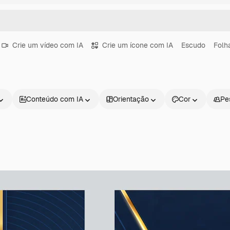
Crie um vídeo com IA
Crie um ícone com IA
Escudo
Folh
Conteúdo com IA
Orientação
Cor
Pe
Produtos
Começar