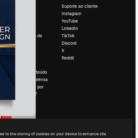
Preços
Suporte ao cliente
Sobre nós
Instagram
Reviews
YouTube
Emprego
LinkedIn
Tendências de
TikTok
pesquisa
Discord
Blog
X
Eventos
Reddit
es
Slidesgo
Vender conteúdo
Sala de imprensa
Procurando por
magnific.ai?
ree to the storing of cookies on your device to enhance site