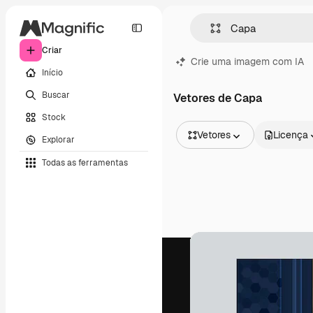
Criar
Crie uma imagem com IA
Início
Buscar
Vetores de Capa
Stock
Vetores
Licença
Explorar
Todas as imagens
Todas as ferramentas
Vetores
Ilustrações
Fotos
PSD
Modelos
Mockups
Vídeos
Clipes de vídeo
Animações
Modelos de vídeos
Ícones
Modelos 3D
Fontes