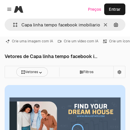
Magnific
Preços
Entrar
Close menu
Limpar
Pesqui
Crie uma imagem com IA
Crie um vídeo com IA
Crie um ícon
Vetores de Capa linha tempo facebook imobiliario
Vetores
Filtros