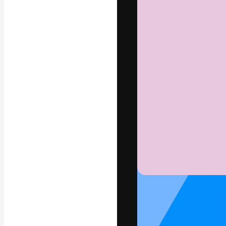
A plataforma cr
seu melhor trab
assinantes entr
agências e estú
Português
Copyright © 2010