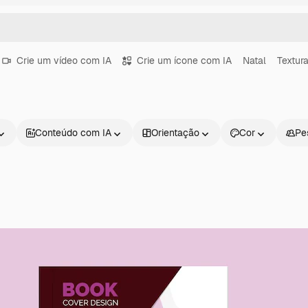
Crie um vídeo com IA
Crie um ícone com IA
Natal
Textur
Conteúdo com IA
Orientação
Cor
Pe
Produtos
Começar