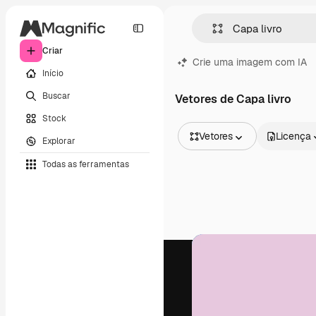
Criar
Crie uma imagem com IA
Início
Buscar
Vetores de Capa livro
Stock
Vetores
Licença
Explorar
Todas as imagens
Todas as ferramentas
Vetores
Ilustrações
Fotos
PSD
Modelos
Mockups
Vídeos
Clipes de vídeo
Animações
Modelos de vídeos
Ícones
Modelos 3D
Fontes