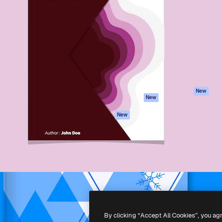
iativa para você direcionar
Spaces
Academy
alho. Mais de 1 milhão de
Assistente de IA
Documentação
e criativos, empresas,
Gerador de
Atendimento
dios.
imagens
Termos e
Gerador de vídeos
condições
Texto para voz
Política de
privacidade
Conteúdo de stock
Originais
MCP para
New
New
Claude/ChatGPT
Política de cooki
Agentes
Central de
New
confiabilidade
API
Afiliados
App móvel
Empresas
Todas as
ferramentas
-
2026
Freepik Company S.L.U.
Todos os direitos reservados
.
By clicking “Accept All Cookies”, you ag