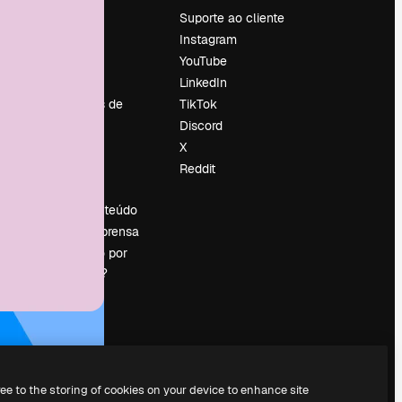
Preços
Suporte ao cliente
Sobre nós
Instagram
Reviews
YouTube
Emprego
LinkedIn
Tendências de
TikTok
pesquisa
Discord
Blog
X
Eventos
Reddit
es
Slidesgo
Vender conteúdo
Sala de imprensa
Procurando por
magnific.ai?
ree to the storing of cookies on your device to enhance site