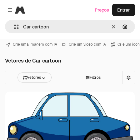
Magnific
Preços
Entrar
Close menu
Limpar
Pesqui
Crie uma imagem com IA
Crie um vídeo com IA
Crie um ícon
Vetores de Car cartoon
Vetores
Filtros