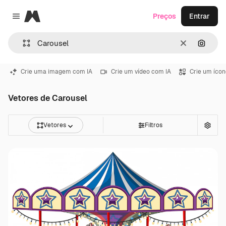
Magnific
Preços
Entrar
Close menu
Limpar
Pesqui
Crie uma imagem com IA
Crie um vídeo com IA
Crie um ícon
Vetores de Carousel
Vetores
Filtros