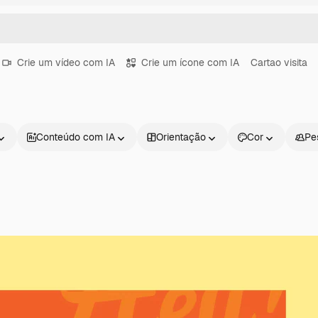
Crie um vídeo com IA
Crie um ícone com IA
Cartao visita
Conteúdo com IA
Orientação
Cor
Pe
Produtos
Começar