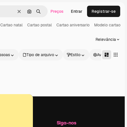
Preços
Entrar
Registrar-se
Limpar
Pesquisar por imagem
Buscar
Cartao natal
Cartao postal
Cartao aniversario
Modelo cartao
C
Relevância
ssoas
Tipo de arquivo
Estilo
Avançado
Empresa
Siga-nos