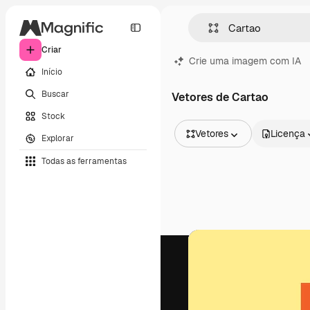
Criar
Crie uma imagem com IA
Início
Buscar
Vetores de Cartao
Stock
Vetores
Licença
Explorar
Todas as imagens
Todas as ferramentas
Vetores
Ilustrações
Fotos
PSD
Modelos
Mockups
Vídeos
Clipes de vídeo
Animações
Modelos de vídeos
Ícones
Modelos 3D
Fontes