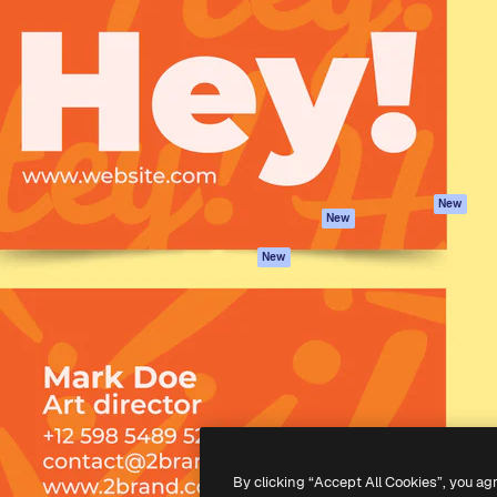
iativa para você direcionar
Spaces
Academy
alho. Mais de 1 milhão de
Assistente de IA
Documentação
e criativos, empresas,
Gerador de
Atendimento
dios.
imagens
Termos e
Gerador de vídeos
condições
Texto para voz
Política de
privacidade
Conteúdo de stock
Originais
MCP para
New
New
Claude/ChatGPT
Política de cooki
Agentes
Central de
New
confiabilidade
API
Afiliados
App móvel
Empresas
Todas as
ferramentas
-
2026
Freepik Company S.L.U.
Todos os direitos reservados
.
By clicking “Accept All Cookies”, you ag