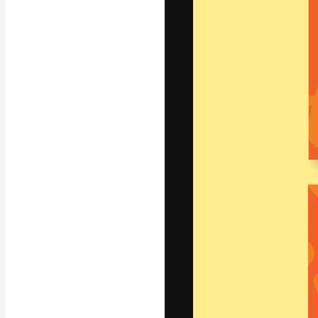
A plataforma cr
seu melhor trab
assinantes entr
agências e estú
Português
Copyright © 2010