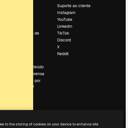
Preços
Suporte ao cliente
Sobre nós
Instagram
Reviews
YouTube
Emprego
LinkedIn
Tendências de
TikTok
pesquisa
Discord
Blog
X
Eventos
Reddit
es
Slidesgo
Vender conteúdo
Sala de imprensa
Procurando por
magnific.ai?
ree to the storing of cookies on your device to enhance site