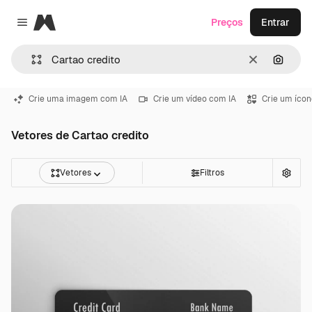
Magnific
Preços
Entrar
Close menu
Limpar
Pesqui
Crie uma imagem com IA
Crie um vídeo com IA
Crie um ícon
Vetores de Cartao credito
Vetores
Filtros