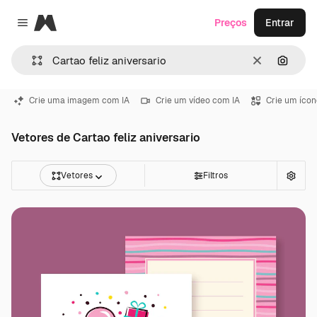
Magnific
Preços
Entrar
Close menu
Limpar
Pesqui
Crie uma imagem com IA
Crie um vídeo com IA
Crie um ícon
Vetores de Cartao feliz aniversario
Vetores
Filtros