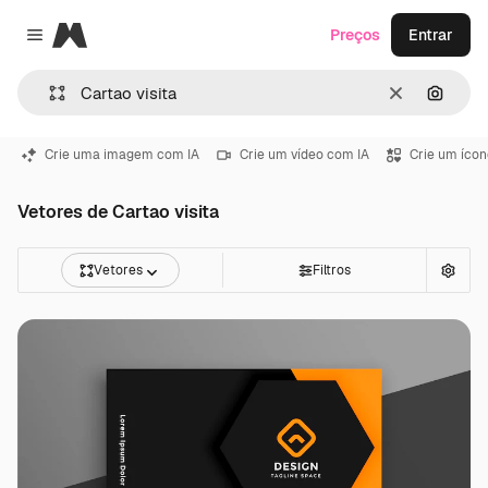
Magnific
Preços
Entrar
Close menu
Limpar
Pesqui
Crie uma imagem com IA
Crie um vídeo com IA
Crie um ícon
Vetores de Cartao visita
Vetores
Filtros