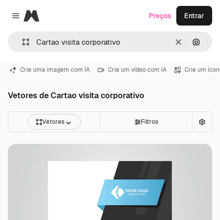
Magnific
Preços
Entrar
Close menu
Limpar
Pesqui
Crie uma imagem com IA
Crie um vídeo com IA
Crie um ícon
Vetores de Cartao visita corporativo
Vetores
Filtros