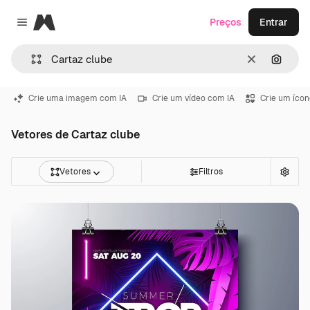
Magnific
Preços
Entrar
Close menu
Limpar
Pesqui
Crie uma imagem com IA
Crie um vídeo com IA
Crie um ícon
Vetores de Cartaz clube
Vetores
Filtros