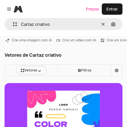
Magnific
Preços
Entrar
Close menu
Limpar
Pesqui
Crie uma imagem com IA
Crie um vídeo com IA
Crie um ícon
Vetores de Cartaz criativo
Vetores
Filtros