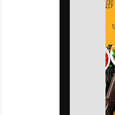
A plataforma cr
seu melhor trab
assinantes entr
agências e estú
Português
Copyright © 2010