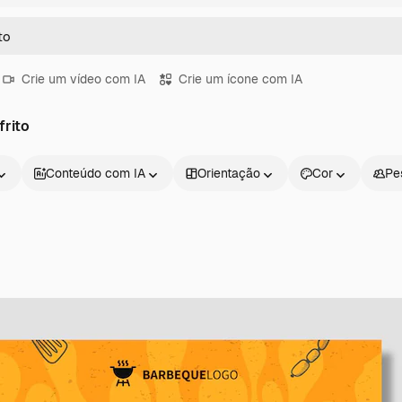
Crie um vídeo com IA
Crie um ícone com IA
frito
Conteúdo com IA
Orientação
Cor
Pe
Produtos
Começar