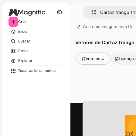
Criar
Crie uma imagem com IA
Início
Buscar
Vetores de Cartaz frango 
Stock
Vetores
Licença
Explorar
Todas as imagens
Todas as ferramentas
Vetores
Ilustrações
Fotos
PSD
Modelos
Mockups
Vídeos
Clipes de vídeo
Animações
Modelos de vídeos
Ícones
Modelos 3D
Fontes