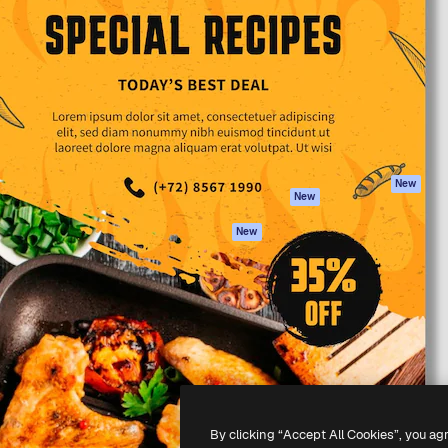
iativa para você direcionar
Spaces
Academy
alho. Mais de 1 milhão de
Assistente de IA
Documentação
e criativos, empresas,
Gerador de
Atendimento
dios.
imagens
Termos e
Gerador de vídeos
condições
Texto para voz
Política de
privacidade
Conteúdo de stock
Originais
MCP para
New
New
Claude/ChatGPT
Política de cooki
Agentes
Central de
New
confiabilidade
API
Afiliados
App móvel
Empresas
Todas as
ferramentas
-
2026
Freepik Company S.L.U.
Todos os direitos reservados
.
By clicking “Accept All Cookies”, you ag