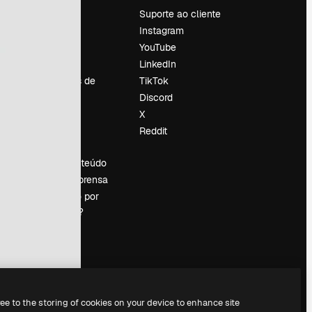
Preços
Suporte ao cliente
Sobre nós
Instagram
Reviews
YouTube
Emprego
LinkedIn
Tendências de
TikTok
pesquisa
Discord
Blog
X
Eventos
Reddit
es
Slidesgo
Vender conteúdo
Sala de imprensa
Procurando por
magnific.ai?
ree to the storing of cookies on your device to enhance site