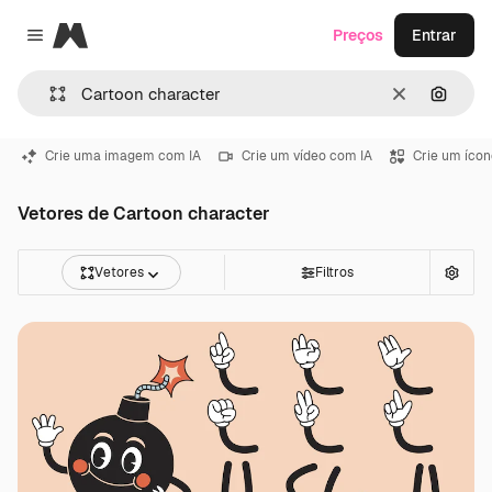
Magnific
Preços
Entrar
Close menu
Limpar
Pesqui
Crie uma imagem com IA
Crie um vídeo com IA
Crie um ícon
Vetores de Cartoon character
Vetores
Filtros