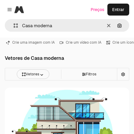
Magnific
Preços
Entrar
Close menu
Limpar
Pesqui
Crie uma imagem com IA
Crie um vídeo com IA
Crie um ícon
Vetores de Casa moderna
Vetores
Filtros