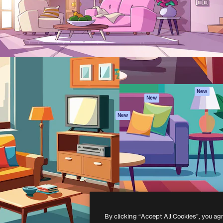
iativa para você direcionar
Spaces
Academy
alho. Mais de 1 milhão de
Assistente de IA
Documentação
e criativos, empresas,
Gerador de
Atendimento
dios.
imagens
Termos e
Gerador de vídeos
condições
Texto para voz
Política de
privacidade
Conteúdo de stock
Originais
MCP para
New
New
Claude/ChatGPT
Política de cooki
Agentes
Central de
New
confiabilidade
API
Afiliados
App móvel
Empresas
Todas as
ferramentas
-
2026
Freepik Company S.L.U.
Todos os direitos reservados
.
By clicking “Accept All Cookies”, you ag