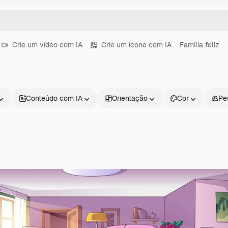
Crie um vídeo com IA
Crie um ícone com IA
Familia feliz
Conteúdo com IA
Orientação
Cor
Pe
Produtos
Começar