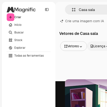
Criar
Crie uma imagem com IA
Início
Buscar
Vetores de Casa sala
Stock
Vetores
Licença
Explorar
Todas as imagens
Todas as ferramentas
Vetores
Ilustrações
Fotos
PSD
Modelos
Mockups
Vídeos
Clipes de vídeo
Animações
Modelos de vídeos
Ícones
Modelos 3D
Fontes