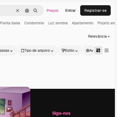
Preços
Entrar
Registrar-se
Limpar
Pesquisar por imagem
Buscar
Planta baixa
Condominio
Luz sombra
Apartamento
Projeto arq
Relevância
ssoas
Tipo de arquivo
Estilo
Avançado
Empresa
Siga-nos