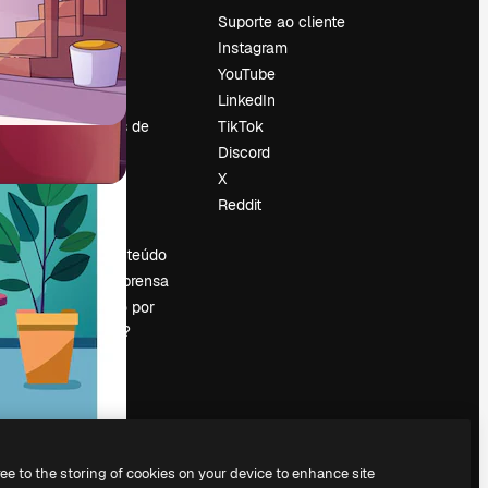
Preços
Suporte ao cliente
Sobre nós
Instagram
Reviews
YouTube
Emprego
LinkedIn
Tendências de
TikTok
pesquisa
Discord
Blog
X
Eventos
Reddit
es
Slidesgo
Vender conteúdo
Sala de imprensa
Procurando por
magnific.ai?
ree to the storing of cookies on your device to enhance site