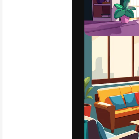
A plataforma cr
seu melhor trab
assinantes entr
agências e estú
Português
Copyright © 2010