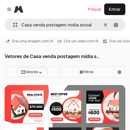
Magnific
Preços
Entrar
Close menu
Limpar
Pesqui
Crie uma imagem com IA
Crie um vídeo com IA
Crie um ícon
Vetores de Casa venda postagem midia social
Vetores
Filtros