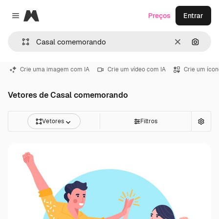
Magnific
Preços
Entrar
Close menu
Limpar
Pesqui
Crie uma imagem com IA
Crie um vídeo com IA
Crie um ícon
Vetores de Casal comemorando
Vetores
Filtros