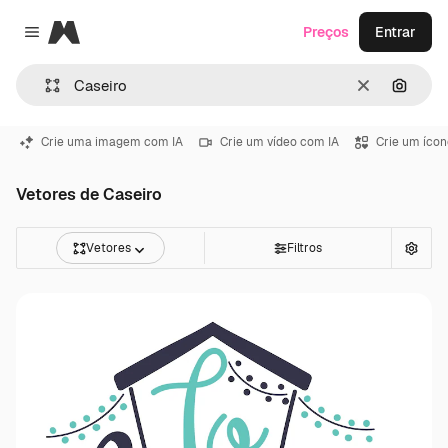
Magnific
Preços
Entrar
Close menu
Limpar
Pesqui
Crie uma imagem com IA
Crie um vídeo com IA
Crie um ícon
Vetores de Caseiro
Vetores
Filtros