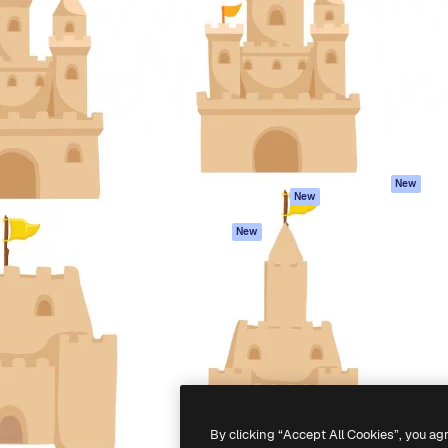
iativa para você direcionar
Spaces
Academy
alho. Mais de 1 milhão de
Assistente de IA
Documentação
e criativos, empresas,
Gerador de
Atendimento
dios.
imagens
Termos e
Gerador de vídeos
condições
Texto para voz
Política de
privacidade
Conteúdo de stock
Originais
MCP para
New
New
Claude/ChatGPT
Política de cooki
Agentes
Central de
New
confiabilidade
API
Afiliados
App móvel
Empresas
Todas as
ferramentas
-
2026
Freepik Company S.L.U.
Todos os direitos reservados
.
By clicking “Accept All Cookies”, you ag