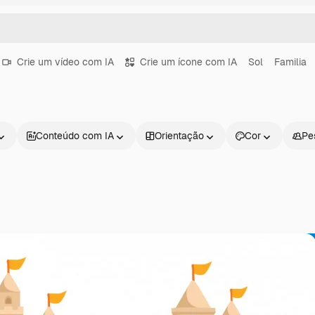
Crie um vídeo com IA
Crie um ícone com IA
Sol
Familia
Conteúdo com IA
Orientação
Cor
Pe
Produtos
Começar