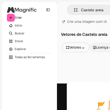
Criar
Crie uma imagem com IA
Início
Buscar
Vetores de Castelo areia
Stock
Vetores
Licença
Explorar
Todas as imagens
Todas as ferramentas
Vetores
Ilustrações
Fotos
PSD
Modelos
Mockups
Vídeos
Clipes de vídeo
Animações
Modelos de vídeos
Ícones
Modelos 3D
Fontes