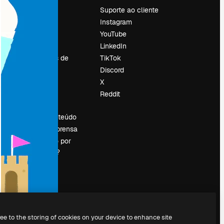
Preços
Suporte ao cliente
Sobre nós
Instagram
Reviews
YouTube
Emprego
LinkedIn
Tendências de
TikTok
pesquisa
Discord
Blog
X
Eventos
Reddit
es
Slidesgo
Vender conteúdo
Sala de imprensa
Procurando por
magnific.ai?
ree to the storing of cookies on your device to enhance site