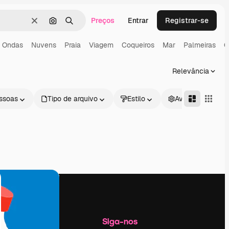
Preços
Entrar
Registrar-se
Limpar
Pesquisar por imagem
Buscar
Ondas
Nuvens
Praia
Viagem
Coqueiros
Mar
Palmeiras
G
Relevância
ssoas
Tipo de arquivo
Estilo
Avançado
Empresa
Siga-nos