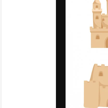
A plataforma cr
seu melhor trab
assinantes entr
agências e estú
Português
Copyright © 2010