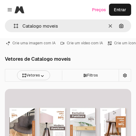
Magnific
Preços
Entrar
Close menu
Limpar
Pesqui
Crie uma imagem com IA
Crie um vídeo com IA
Crie um ícon
Vetores de Catalogo moveis
Vetores
Filtros