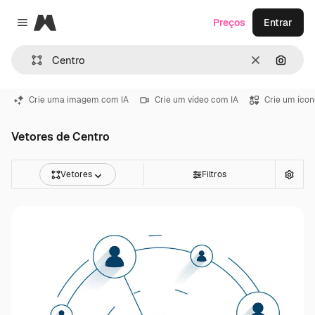
Magnific
Preços
Entrar
Close menu
Limpar
Pesqui
Crie uma imagem com IA
Crie um vídeo com IA
Crie um ícon
Vetores de Centro
Vetores
Filtros