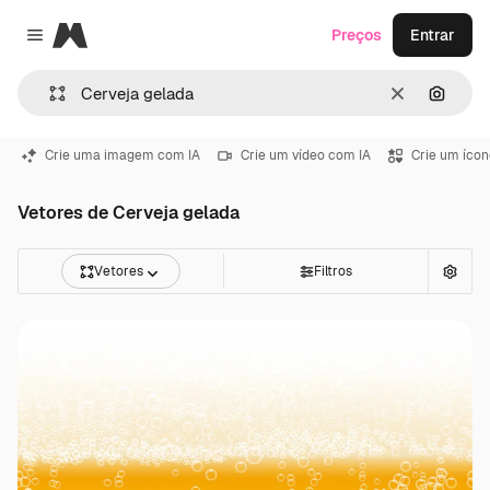
Magnific
Preços
Entrar
Close menu
Limpar
Pesqui
Crie uma imagem com IA
Crie um vídeo com IA
Crie um ícon
Vetores de Cerveja gelada
Vetores
Filtros