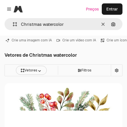
Magnific
Preços
Entrar
Close menu
Limpar
Pesqui
Crie uma imagem com IA
Crie um vídeo com IA
Crie um ícon
Vetores de Christmas watercolor
Vetores
Filtros