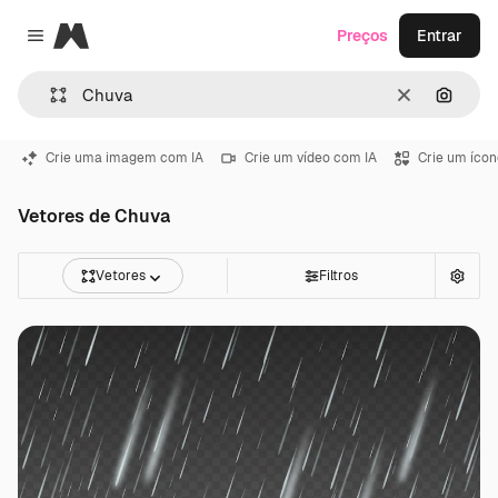
Magnific
Preços
Entrar
Close menu
Limpar
Pesqui
Crie uma imagem com IA
Crie um vídeo com IA
Crie um ícon
Vetores de Chuva
Vetores
Filtros