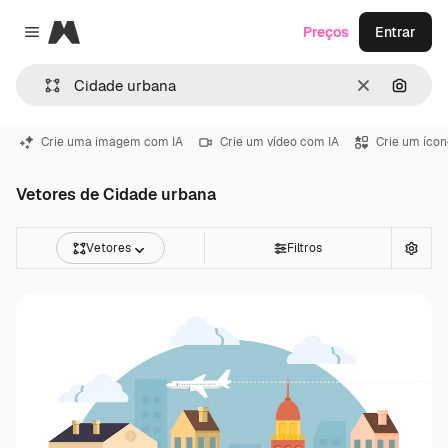
Magnific
Preços
Entrar
Close menu
Limpar
Pesqui
Crie uma imagem com IA
Crie um vídeo com IA
Crie um ícon
Vetores de Cidade urbana
Vetores
Filtros