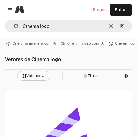
Magnific
Preços
Entrar
Close menu
Limpar
Pesqui
Crie uma imagem com IA
Crie um vídeo com IA
Crie um ícon
Vetores de Cinema logo
Vetores
Filtros