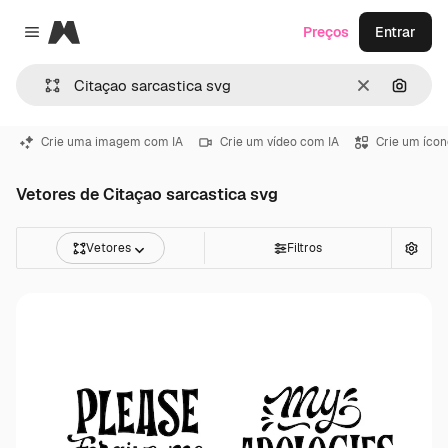
Magnific
Preços
Entrar
Close menu
Limpar
Pesqui
Crie uma imagem com IA
Crie um vídeo com IA
Crie um ícon
Vetores de Citaçao sarcastica svg
Vetores
Filtros