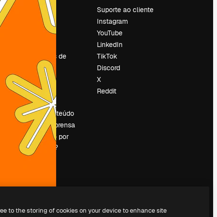
Preços
Suporte ao cliente
Sobre nós
Instagram
Reviews
YouTube
Emprego
LinkedIn
Tendências de
TikTok
pesquisa
Discord
Blog
X
Eventos
Reddit
es
Slidesgo
Vender conteúdo
Sala de imprensa
Procurando por
magnific.ai?
ree to the storing of cookies on your device to enhance site