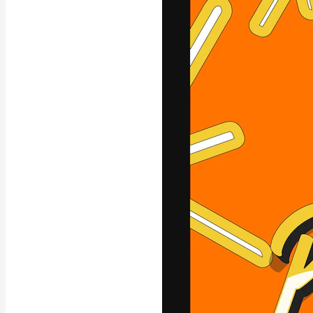
A plataforma cr
seu melhor trab
assinantes entr
agências e estú
Português
Copyright © 2010