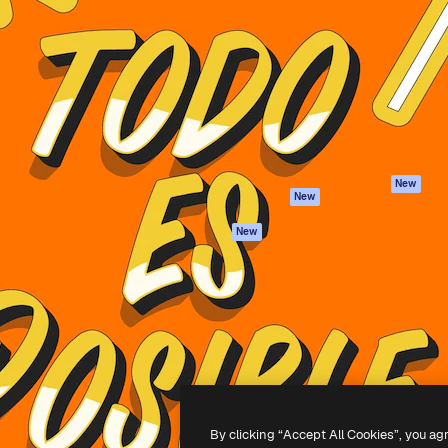
iativa para você direcionar
Spaces
Academy
alho. Mais de 1 milhão de
Assistente de IA
Documentação
e criativos, empresas,
Gerador de
Atendimento
dios.
imagens
Termos e
Gerador de vídeos
condições
Texto para voz
Política de
privacidade
Conteúdo de stock
Originais
MCP para
New
New
Claude/ChatGPT
Política de cooki
Agentes
Central de
New
confiabilidade
API
Afiliados
App móvel
Empresas
Todas as
ferramentas
-
2026
Freepik Company S.L.U.
Todos os direitos reservados
.
By clicking “Accept All Cookies”, you ag