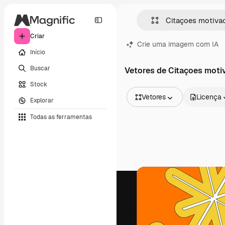
Criar
Crie uma imagem com IA
Início
Buscar
Vetores de Citaçoes moti
Stock
Vetores
Licença
Explorar
Todas as imagens
Todas as ferramentas
Vetores
Ilustrações
Fotos
PSD
Modelos
Mockups
Vídeos
Clipes de vídeo
Animações
Modelos de vídeos
Ícones
Modelos 3D
Fontes