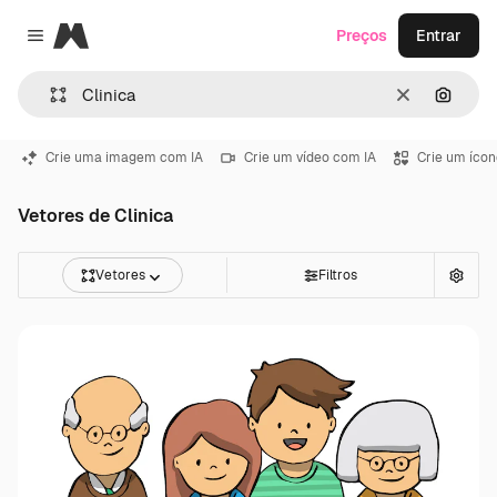
Magnific
Preços
Entrar
Close menu
Limpar
Pesqui
Crie uma imagem com IA
Crie um vídeo com IA
Crie um ícon
Vetores de Clinica
Vetores
Filtros