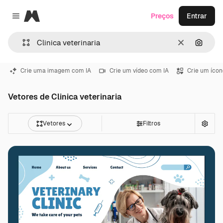
Magnific
Preços
Entrar
Close menu
Limpar
Pesqui
Crie uma imagem com IA
Crie um vídeo com IA
Crie um ícon
Vetores de Clinica veterinaria
Vetores
Filtros