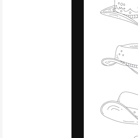
A plataforma cr
seu melhor trab
assinantes entr
agências e estú
Português
Copyright © 2010