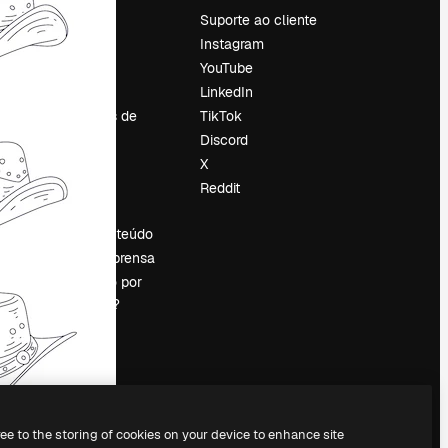
Preços
Suporte ao cliente
Sobre nós
Instagram
Reviews
YouTube
Emprego
LinkedIn
Tendências de
TikTok
pesquisa
Discord
Blog
X
Eventos
Reddit
es
Slidesgo
Vender conteúdo
Sala de imprensa
Procurando por
magnific.ai?
ree to the storing of cookies on your device to enhance site