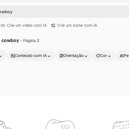
Crie um vídeo com IA
Crie um ícone com IA
u cowboy
- Página 2
Conteúdo com IA
Orientação
Cor
Pe
Produtos
Começar