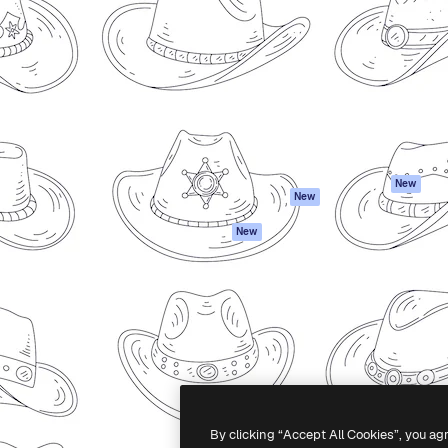
iativa para você direcionar
Spaces
Academy
alho. Mais de 1 milhão de
Assistente de IA
Documentação
e criativos, empresas,
Gerador de
Atendimento
dios.
imagens
Termos e
Gerador de vídeos
condições
Texto para voz
Política de
privacidade
Conteúdo de stock
Originais
MCP para
New
New
Claude/ChatGPT
Política de cooki
Agentes
Central de
New
confiabilidade
API
Afiliados
App móvel
Empresas
Todas as
ferramentas
-
2026
Freepik Company S.L.U.
Todos os direitos reservados
.
By clicking “Accept All Cookies”, you ag