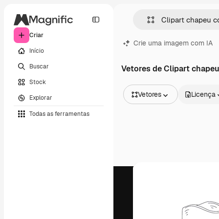
Criar
Crie uma imagem com IA
Início
Buscar
Vetores de Clipart chape
Stock
Vetores
Licença
Explorar
Todas as imagens
Todas as ferramentas
Vetores
Ilustrações
Fotos
PSD
Modelos
Mockups
Vídeos
Clipes de vídeo
Animações
Modelos de vídeos
Ícones
Modelos 3D
Fontes