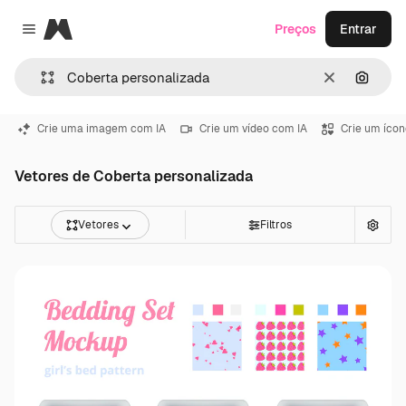
Magnific
Preços
Entrar
Close menu
Limpar
Pesqui
Crie uma imagem com IA
Crie um vídeo com IA
Crie um ícon
Vetores de Coberta personalizada
Vetores
Filtros