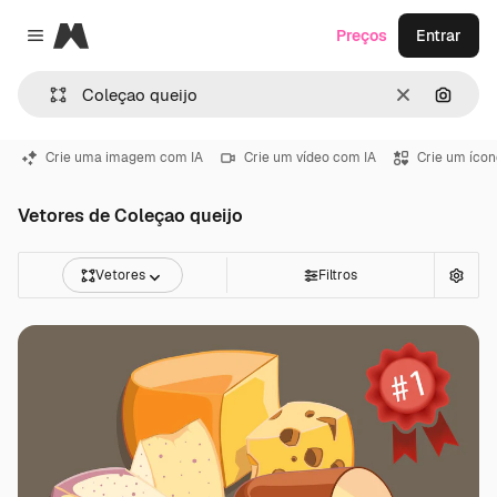
Magnific
Preços
Entrar
Close menu
Limpar
Pesqui
Crie uma imagem com IA
Crie um vídeo com IA
Crie um ícon
Vetores de Coleçao queijo
Vetores
Filtros