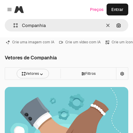
Magnific
Preços
Entrar
Close menu
Limpar
Pesqui
Crie uma imagem com IA
Crie um vídeo com IA
Crie um ícon
Vetores de Companhia
Vetores
Filtros