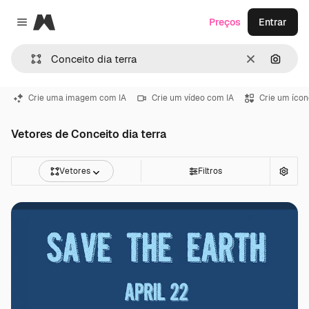
Magnific
Preços
Entrar
Close menu
Limpar
Pesqui
Crie uma imagem com IA
Crie um vídeo com IA
Crie um ícon
Vetores de Conceito dia terra
Vetores
Filtros