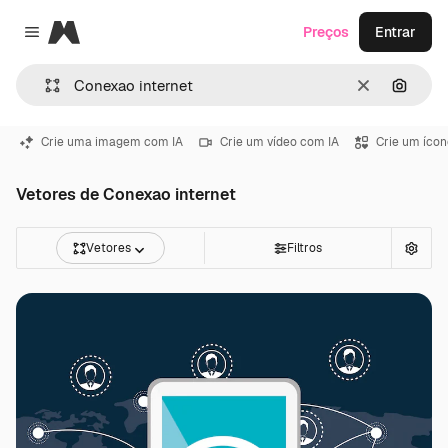
Magnific
Preços
Entrar
Close menu
Limpar
Pesqui
Crie uma imagem com IA
Crie um vídeo com IA
Crie um ícon
Vetores de Conexao internet
Vetores
Filtros