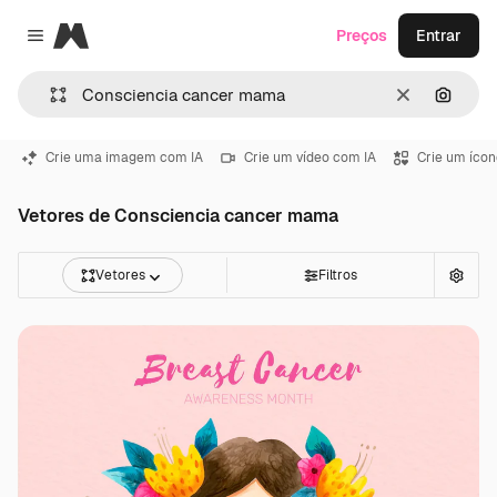
Magnific
Preços
Entrar
Close menu
Limpar
Pesqui
Crie uma imagem com IA
Crie um vídeo com IA
Crie um ícon
Vetores de Consciencia cancer mama
Vetores
Filtros