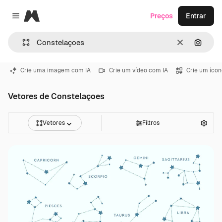
Magnific
Preços
Entrar
Close menu
Limpar
Pesqui
Crie uma imagem com IA
Crie um vídeo com IA
Crie um ícon
Vetores de Constelaçoes
Vetores
Filtros