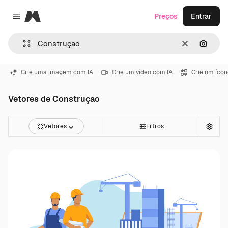
Magnific
Preços
Entrar
Close menu
Limpar
Pesqui
Crie uma imagem com IA
Crie um vídeo com IA
Crie um ícon
Vetores de Construçao
Vetores
Filtros