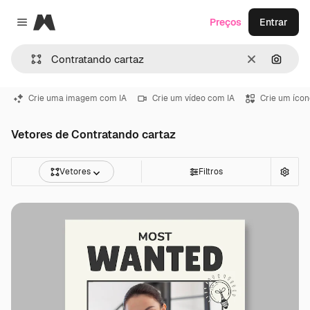
Magnific
Preços
Entrar
Close menu
Limpar
Pesqui
Crie uma imagem com IA
Crie um vídeo com IA
Crie um ícon
Vetores de Contratando cartaz
Vetores
Filtros