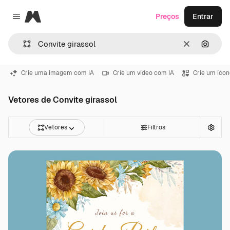
Magnific
Preços
Entrar
Close menu
Limpar
Pesqui
Crie uma imagem com IA
Crie um vídeo com IA
Crie um ícon
Vetores de Convite girassol
Vetores
Filtros