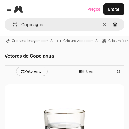
Magnific
Preços
Entrar
Close menu
Limpar
Pesqui
Crie uma imagem com IA
Crie um vídeo com IA
Crie um ícon
Vetores de Copo agua
Vetores
Filtros