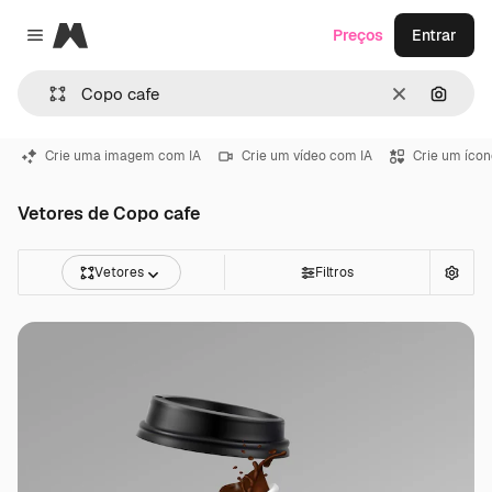
Magnific
Preços
Entrar
Close menu
Limpar
Pesqui
Crie uma imagem com IA
Crie um vídeo com IA
Crie um ícon
Vetores de Copo cafe
Vetores
Filtros