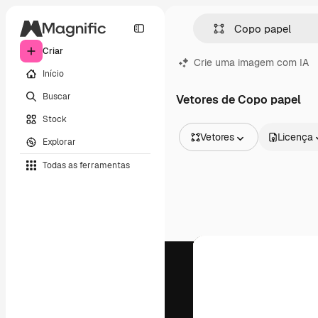
Criar
Crie uma imagem com IA
Início
Buscar
Vetores de Copo papel
Stock
Vetores
Licença
Explorar
Todas as imagens
Todas as ferramentas
Vetores
Ilustrações
Fotos
PSD
Modelos
Mockups
Vídeos
Clipes de vídeo
Animações
Modelos de vídeos
Ícones
Modelos 3D
Fontes