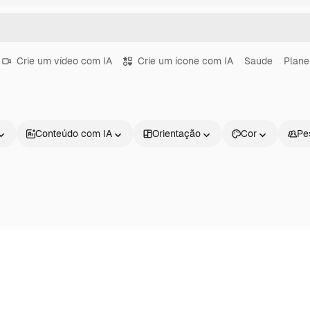
Crie um vídeo com IA
Crie um ícone com IA
Saude
Plane
Conteúdo com IA
Orientação
Cor
Pe
Produtos
Começar