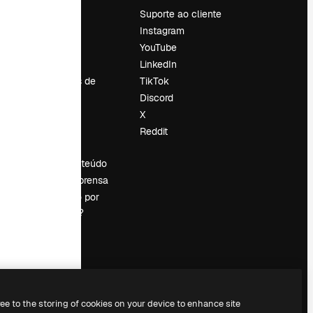
Preços
Suporte ao cliente
Sobre nós
Instagram
Reviews
YouTube
Emprego
LinkedIn
Tendências de
TikTok
pesquisa
Discord
Blog
X
Eventos
Reddit
es
Slidesgo
Vender conteúdo
Sala de imprensa
Procurando por
magnific.ai?
ree to the storing of cookies on your device to enhance site