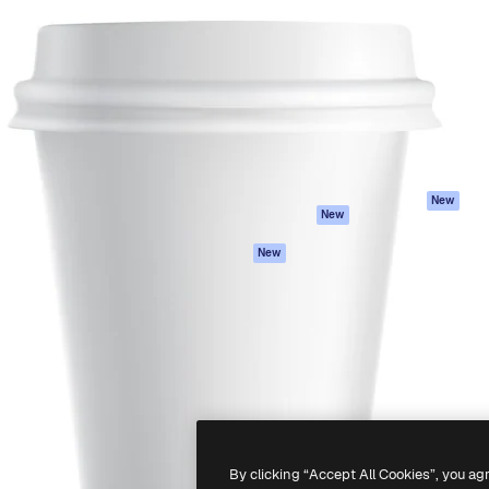
iativa para você direcionar
Spaces
Academy
alho. Mais de 1 milhão de
Assistente de IA
Documentação
e criativos, empresas,
Gerador de
Atendimento
dios.
imagens
Termos e
Gerador de vídeos
condições
Texto para voz
Política de
privacidade
Conteúdo de stock
Originais
MCP para
New
New
Claude/ChatGPT
Política de cooki
Agentes
Central de
New
confiabilidade
API
Afiliados
App móvel
Empresas
Todas as
ferramentas
-
2026
Freepik Company S.L.U.
Todos os direitos reservados
.
By clicking “Accept All Cookies”, you ag